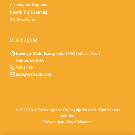
Zirkonyum Kaplama
Estetik Diş Hekimliği
Diş Beyazlatma
İLETIŞIM
Esentepe Mah. Kasap Sok. FSM Bulvarı No: 1
Nilüfer/BURSA
444 1 496
info@eyricedis.com
©
2026
Özel Eyrice Ağız ve Diş Sağlığı Merkezi. Tüm hakları
saklıdır.
"Herkes Aynı Dilde Gülümser"