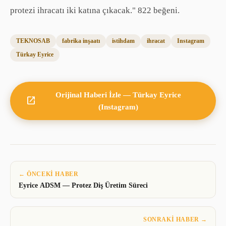
protezi ihracatı iki katına çıkacak." 822 beğeni.
TEKNOSAB
fabrika inşaatı
istihdam
ihracat
Instagram
Türkay Eyrice
Orijinal Haberi
İzle
—
Türkay Eyrice
open_in_new
(Instagram)
← ÖNCEKI HABER
Eyrice ADSM — Protez Diş Üretim Süreci
SONRAKI HABER →