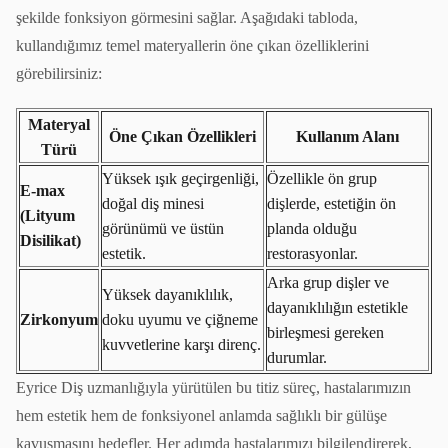
şekilde fonksiyon görmesini sağlar. Aşağıdaki tabloda,
kullandığımız temel materyallerin öne çıkan özelliklerini
görebilirsiniz:
Materyal
Öne Çıkan Özellikleri
Kullanım Alanı
Türü
Yüksek ışık geçirgenliği,
Özellikle ön grup
E-max
doğal diş minesi
dişlerde, estetiğin ön
(Lityum
görünümü ve üstün
planda olduğu
Disilikat)
estetik.
restorasyonlar.
Arka grup dişler ve
Yüksek dayanıklılık,
dayanıklılığın estetikle
Zirkonyum
doku uyumu ve çiğneme
birleşmesi gereken
kuvvetlerine karşı direnç.
durumlar.
Eyrice Diş uzmanlığıyla yürütülen bu titiz süreç, hastalarımızın
hem estetik hem de fonksiyonel anlamda sağlıklı bir gülüşe
kavuşmasını hedefler. Her adımda hastalarımızı bilgilendirerek,