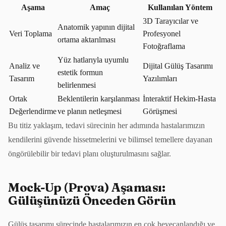
Aşama
Amaç
Kullanılan Yöntem
3D Tarayıcılar ve
Anatomik yapının dijital
Veri Toplama
Profesyonel
ortama aktarılması
Fotoğraflama
Yüz hatlarıyla uyumlu
Analiz ve
Dijital Gülüş Tasarımı
estetik formun
Tasarım
Yazılımları
belirlenmesi
Ortak
Beklentilerin karşılanması
İnteraktif Hekim-Hasta
Değerlendirme
ve planın netleşmesi
Görüşmesi
Bu titiz yaklaşım, tedavi sürecinin her adımında hastalarımızın
kendilerini güvende hissetmelerini ve bilimsel temellere dayanan
öngörülebilir bir tedavi planı oluşturulmasını sağlar.
Mock-Up (Prova) Aşaması:
Gülüşünüzü Önceden Görün
Gülüş tasarımı sürecinde hastalarımızın en çok heyecanlandığı ve