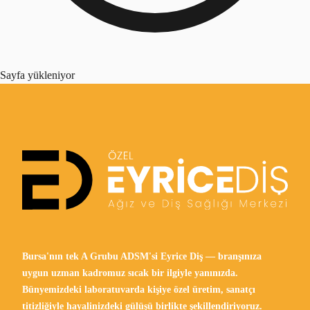
Sayfa yükleniyor
Bursa'nın tek A Grubu ADSM'si Eyrice Diş — branşınıza
uygun uzman kadromuz sıcak bir ilgiyle yanınızda.
Bünyemizdeki laboratuvarda kişiye özel üretim, sanatçı
titizliğiyle hayalinizdeki gülüşü birlikte şekillendiriyoruz.