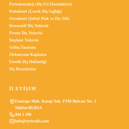
Periodontoloji (Diş Eti Hastalıkları)
Pedodonti (Çocuk Diş Sağlığı)
Ortodonti (Şeffaf Plak ve Diş Teli)
Restoratif Diş Tedavisi
Protez Diş Tedavisi
İmplant Tedavisi
Gülüş Tasarımı
Zirkonyum Kaplama
Estetik Diş Hekimliği
Diş Beyazlatma
İLETIŞIM
Esentepe Mah. Kasap Sok. FSM Bulvarı No: 1
Nilüfer/BURSA
444 1 496
info@eyricedis.com