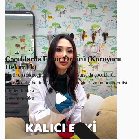
Çocuklarda Fissür Örtücü (Koruyucu
Hekimlik)
Fissür örtücü nedir, nasıl uygulanır? Bursa'da çocuklarda
koruyucu diş hekimliği ile çürüğü önleyin. Uzman pedodontist
bilgilendirmesi.
Devamını Oku