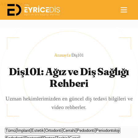
Ana içeriğe geç
Anasayfa
/
Diş101
Diş101: Ağız ve Diş Sağlığı
Rehberi
Uzman hekimlerimizden en güncel diş tedavi bilgileri ve
video rehberler.
Tümü
İmplant
Estetik
Ortodonti
Cerrahi
Pedodonti
Periodontoloji