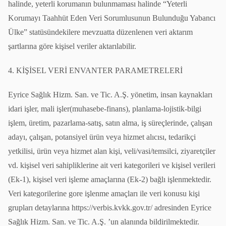
halinde, yeterli korumanın bulunmaması halinde “Yeterli
Korumayı Taahhüt Eden Veri Sorumlusunun Bulunduğu Yabancı
Ülke” statüsündekilere mevzuatta düzenlenen veri aktarım
şartlarına göre kişisel veriler aktarılabilir.
4. KİŞİSEL VERİ ENVANTER PARAMETRELERİ
Eyrice Sağlık Hizm. San. ve Tic. A.Ş. yönetim, insan kaynakları
idari işler, mali işler(muhasebe-finans), planlama-lojistik-bilgi
işlem, üretim, pazarlama-satış, satın alma, iş süreçlerinde, çalışan
adayı, çalışan, potansiyel ürün veya hizmet alıcısı, tedarikçi
yetkilisi, ürün veya hizmet alan kişi, veli/vasi/temsilci, ziyaretçiler
vd. kişisel veri sahipliklerine ait veri kategorileri ve kişisel verileri
(Ek-1), kişisel veri işleme amaçlarına (Ek-2) bağlı işlenmektedir.
Veri kategorilerine gore işlenme amaçları ile veri konusu kişi
grupları detaylarına https://verbis.kvkk.gov.tr/ adresinden Eyrice
Sağlık Hizm. San. ve Tic. A.Ş. ’un alanında bildirilmektedir.