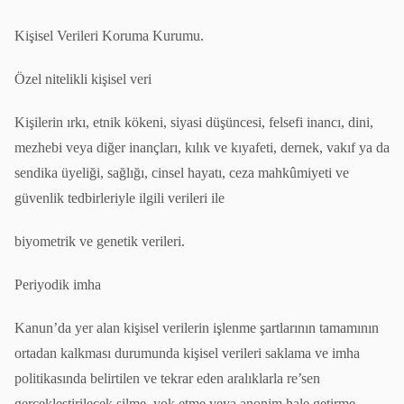
Kişisel Verileri Koruma Kurumu.
Özel nitelikli kişisel veri
Kişilerin ırkı, etnik kökeni, siyasi düşüncesi, felsefi inancı, dini,
mezhebi veya diğer inançları, kılık ve kıyafeti, dernek, vakıf ya da
sendika üyeliği, sağlığı, cinsel hayatı, ceza mahkûmiyeti ve
güvenlik tedbirleriyle ilgili verileri ile
biyometrik ve genetik verileri.
Periyodik imha
Kanun’da yer alan kişisel verilerin işlenme şartlarının tamamının
ortadan kalkması durumunda kişisel verileri saklama ve imha
politikasında belirtilen ve tekrar eden aralıklarla re’sen
gerçekleştirilecek silme, yok etme veya anonim hale getirme