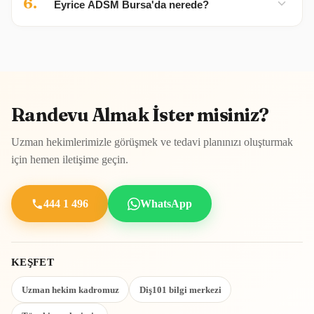
bağımlılık olmadan daha hızlı ve öngörülebilir ilerler.
Eyrice ADSM Bursa'da nerede?
planınızı ortak değerlendirir ve koordinasyon içinde
yürütür. Süreçleri yeniden anlatmak veya merkezler
Eyrice Ağız ve Diş Sağlığı Merkezi, Bursa Nilüfer'de 6 katlı
arasında dolaşmak zorunda kalmazsınız.
modern binasında A Grubu ADSM statüsüyle hizmet
vermektedir. Randevu için 444 1 496 veya iletişim
formumuzu kullanabilirsiniz.
Randevu Almak İster misiniz?
Uzman hekimlerimizle görüşmek ve tedavi planınızı oluşturmak
için hemen iletişime geçin.
444 1 496
WhatsApp
KEŞFET
Uzman hekim kadromuz
Diş101 bilgi merkezi