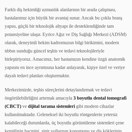
Farklı diş hekimliği uzmanlık alanlarının bir arada çalışması,
hastalarımız için büyük bir avantaj sunar. Ancak bu çoklu branş
yapısı, güçlü bir teknolojik altyapı ile desteklendiğinde tam
potansiyeline ulaşır. Eyrice Ağız ve Diş Sağlığı Merkezi (ADSM)
olarak, deneyimli hekim kadromuzun bilgi birikimini, modern
tıbbın sunduğu güncel teşhis ve tedavi teknolojileriyle
birleştiriyoruz. Amacımız, her hastamızın kendine özgü anatomik
yapısını en ince ayrıntısına kadar anlayarak, kişiye özel ve veriye
dayalı tedavi planları oluşturmaktır.
Merkezimizde, teşhis süreçlerini detaylandırmak ve tedavi
öngörülebilirliğini artırmak amacıyla
3 boyutlu dental tomografi
(CBCT)
ve
dijital tarama sistemleri
gibi modern cihazlar
kullanılmaktadır. Geleneksel iki boyutlu röntgenlerin yetersiz
kalabileceği durumlarda, üç boyutlu görüntüleme sistemleri çene
kemiğinin hacmini, sinir yollarının konumunu ve diş köklerinin