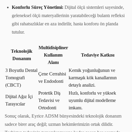
Konforlu Süreç Yönetimi:
Dijital ölçü sistemleri sayesinde,
geleneksel ölçü materyallerinin yaratabileceği bulantı refleksi
gibi rahatsızlıklar en aza indirilir, hasta konforu ön planda
tutulur.
Multidisipliner
Teknolojik
Kullanım
Tedaviye Katkısı
Donanım
Alanı
3 Boyutlu Dental
Kemik yoğunluğunun ve
Çene Cerrahisi
Tomografi
karmaşık kök kanallarının
ve Endodonti
(CBCT)
detaylı analizi.
Protetik Diş
Hızlı, konforlu ve yüksek
Dijital Ağız İçi
Tedavisi ve
uyumlu dijital modelleme
Tarayıcılar
Ortodonti
imkanı.
Sonuç olarak, Eyrice ADSM bünyesindeki teknolojik donanım
sadece birer araç değil; uzman hekimlerimizin ortak dilidir.