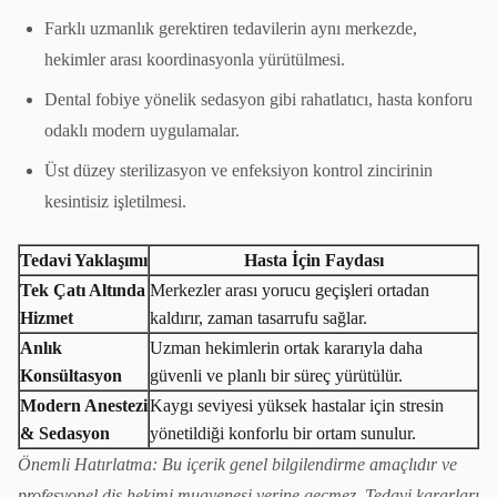
Farklı uzmanlık gerektiren tedavilerin aynı merkezde,
hekimler arası koordinasyonla yürütülmesi.
Dental fobiye yönelik sedasyon gibi rahatlatıcı, hasta konforu
odaklı modern uygulamalar.
Üst düzey sterilizasyon ve enfeksiyon kontrol zincirinin
kesintisiz işletilmesi.
Tedavi Yaklaşımı
Hasta İçin Faydası
Tek Çatı Altında
Merkezler arası yorucu geçişleri ortadan
Hizmet
kaldırır, zaman tasarrufu sağlar.
Anlık
Uzman hekimlerin ortak kararıyla daha
Konsültasyon
güvenli ve planlı bir süreç yürütülür.
Modern Anestezi
Kaygı seviyesi yüksek hastalar için stresin
& Sedasyon
yönetildiği konforlu bir ortam sunulur.
Önemli Hatırlatma: Bu içerik genel bilgilendirme amaçlıdır ve
profesyonel diş hekimi muayenesi yerine geçmez. Tedavi kararları