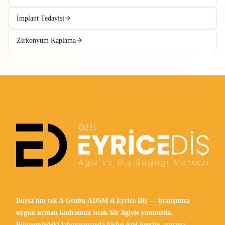
İmplant Tedavisi
Zirkonyum Kaplama
Bursa'nın tek A Grubu ADSM'si Eyrice Diş — branşınıza
uygun uzman kadromuz sıcak bir ilgiyle yanınızda.
Bünyemizdeki laboratuvarda kişiye özel üretim, sanatçı