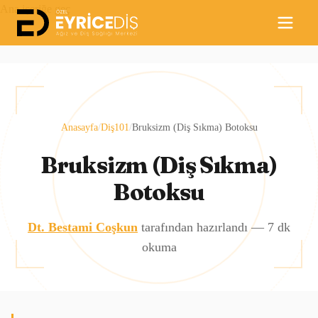
Ana içeriğe geç
Anasayfa
/
Diş101
/
Bruksizm (Diş Sıkma) Botoksu
Bruksizm (Diş Sıkma)
Botoksu
Dt. Bestami Coşkun
tarafından hazırlandı —
7
dk
okuma