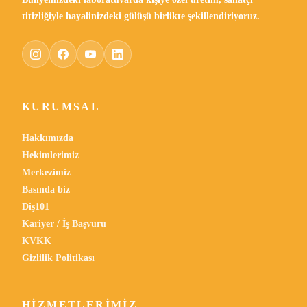
titizliğiyle hayalinizdeki gülüşü birlikte şekillendiriyoruz.
KURUMSAL
Hakkımızda
Hekimlerimiz
Merkezimiz
Basında biz
Diş101
Kariyer / İş Başvuru
KVKK
Gizlilik Politikası
HIZMETLERIMIZ