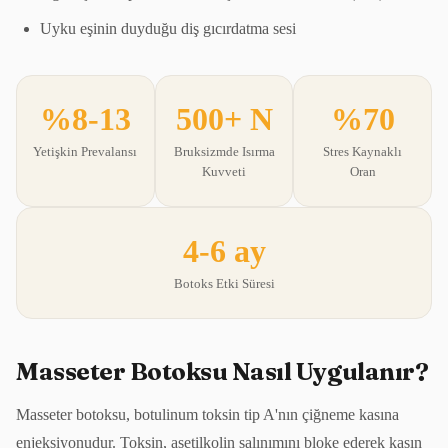
Uyku eşinin duyduğu diş gıcırdatma sesi
%8-13
500+ N
%70
Yetişkin Prevalansı
Bruksizmde Isırma
Stres Kaynaklı
Kuvveti
Oran
4-6 ay
Botoks Etki Süresi
Masseter Botoksu Nasıl Uygulanır?
Masseter botoksu, botulinum toksin tip A'nın çiğneme kasına
enjeksiyonudur. Toksin, asetilkolin salınımını bloke ederek kasın