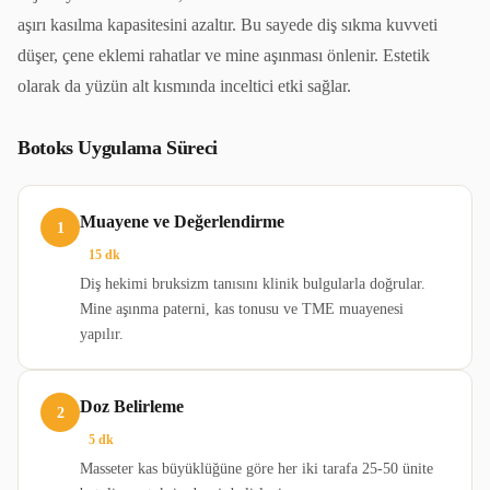
aşırı kasılma kapasitesini azaltır. Bu sayede diş sıkma kuvveti
düşer, çene eklemi rahatlar ve mine aşınması önlenir. Estetik
olarak da yüzün alt kısmında inceltici etki sağlar.
Botoks Uygulama Süreci
Muayene ve Değerlendirme
1
15 dk
Diş hekimi bruksizm tanısını klinik bulgularla doğrular.
Mine aşınma paterni, kas tonusu ve TME muayenesi
yapılır.
Doz Belirleme
2
5 dk
Masseter kas büyüklüğüne göre her iki tarafa 25-50 ünite