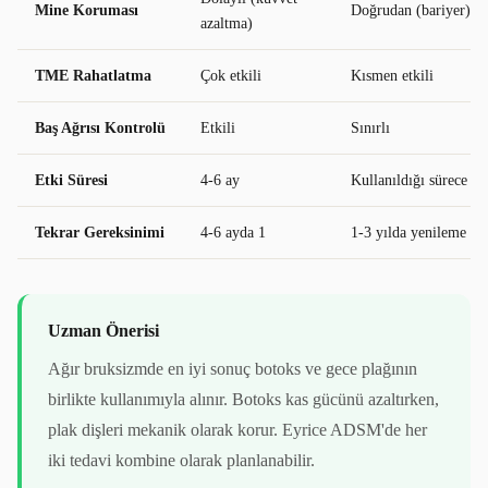
Mine Koruması
Doğrudan (bariyer)
azaltma)
TME Rahatlatma
Çok etkili
Kısmen etkili
Baş Ağrısı Kontrolü
Etkili
Sınırlı
Etki Süresi
4-6 ay
Kullanıldığı sürece
Tekrar Gereksinimi
4-6 ayda 1
1-3 yılda yenileme
Uzman Önerisi
Ağır bruksizmde en iyi sonuç botoks ve gece plağının
birlikte kullanımıyla alınır. Botoks kas gücünü azaltırken,
plak dişleri mekanik olarak korur. Eyrice ADSM'de her
iki tedavi kombine olarak planlanabilir.